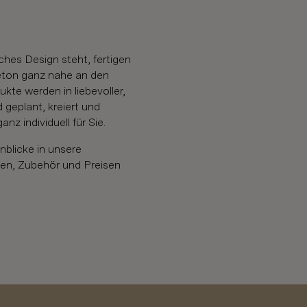
e
sches Design steht, fertigen
eton ganz nahe an den
te werden in liebevoller,
 geplant, kreiert und
nz individuell für Sie.
inblicke in unsere
ßen, Zubehör und Preisen