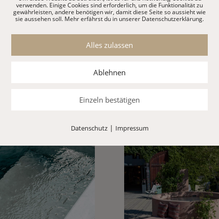
verwenden. Einige Cookies sind erforderlich, um die Funktionalität zu
gewährleisten, andere benötigen wir, damit diese Seite so aussieht wie
sie aussehen soll. Mehr erfährst du in unserer Datenschutzerklärung.
Alles zulassen
onküche MUTABIKH mit
Pool SALAM und Kissen
Ablehnen
griertem Grill, Glutsbrothers
MURIH, Diverse Referenze
stellung Rosenheim
Einzeln bestätigen
|
Datenschutz
Impressum