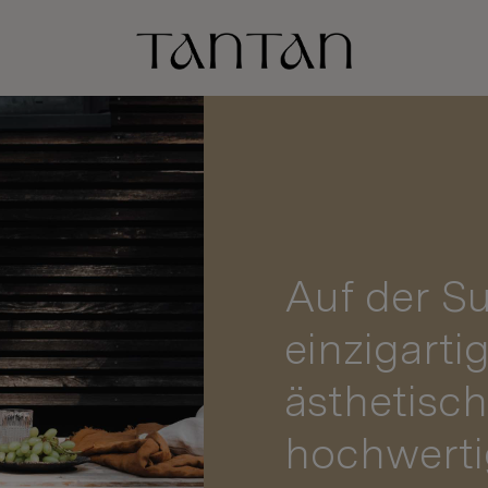
Auf der S
einzigarti
ästhetisch
hochwert