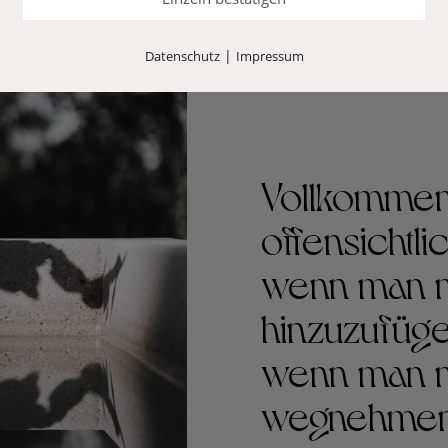
|
Datenschutz
Impressum
Vollkommenh
offensichtli
wenn man n
hinzuzufüge
wenn man n
wegnehmen