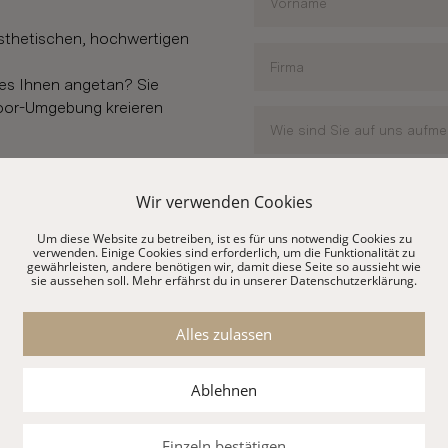
ästhetischen, hochwertigen
es Ihnen angetan? Sie
oor-Umgebung kreieren
nfrage und ein
Wir verwenden Cookies
taktformular auf dieser
Um diese Website zu betreiben, ist es für uns notwendig Cookies zu
verwenden. Einige Cookies sind erforderlich, um die Funktionalität zu
4-38.
gewährleisten, andere benötigen wir, damit diese Seite so aussieht wie
sie aussehen soll. Mehr erfährst du in unserer Datenschutzerklärung.
Alles zulassen
Datenschutz
Ich akzeptiere die
Datensc
Ablehnen
Einzeln bestätigen