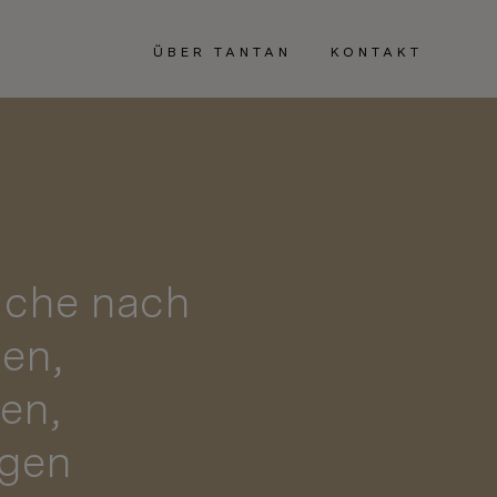
ÜBER TANTAN
KONTAKT
uche nach
gen,
en,
igen