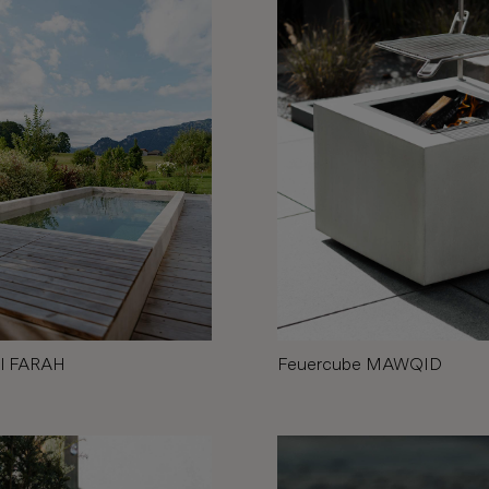
Feuercube MAWQID
l FARAH