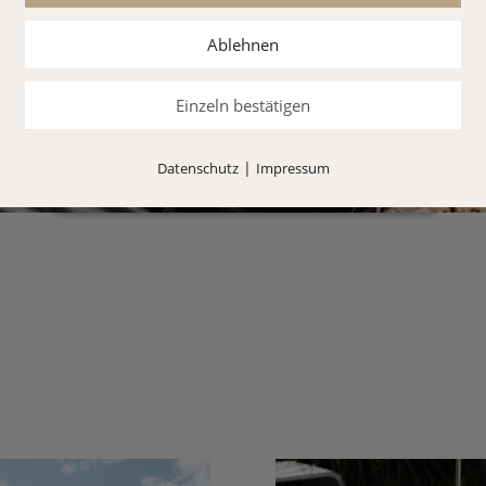
YouTube Videos können nur angezeigt
werden, wenn Cookies gesetzt werden
Ablehnen
dürfen.
Akzeptieren
Einzeln bestätigen
Wenn YouTube für diese Website aktiviert wurde,
werden Daten an YouTube übermittelt und
ausgewertet. Mehr dazu in der Datenschutzerklärung
|
Datenschutz
Impressum
von YouTube:
hier