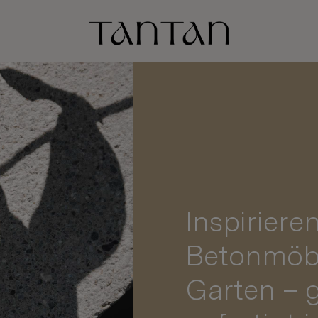
Inspirier
Betonmöbe
Garten – g