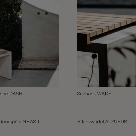
che DASH
Sitzbank WADE
doorspüle GHASIL
Pflanzwürfel ALZUHUR