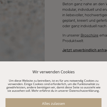
Beton ganz nahe an den 
modular, individuell und 
in liebevoller, hochwertig
geplant, kreiert und gefer
oder ganz individuell nac
In unserer
Broschüre
erha
Produktwelt.
Jetzt unverbindlich anfr
Wir verwenden Cookies
Um diese Website zu betreiben, ist es für uns notwendig Cookies zu
verwenden. Einige Cookies sind erforderlich, um die Funktionalität zu
gewährleisten, andere benötigen wir, damit diese Seite so aussieht wie
sie aussehen soll. Mehr erfährst du in unserer Datenschutzerklärung.
YouTube aktivieren?
Alles zulassen