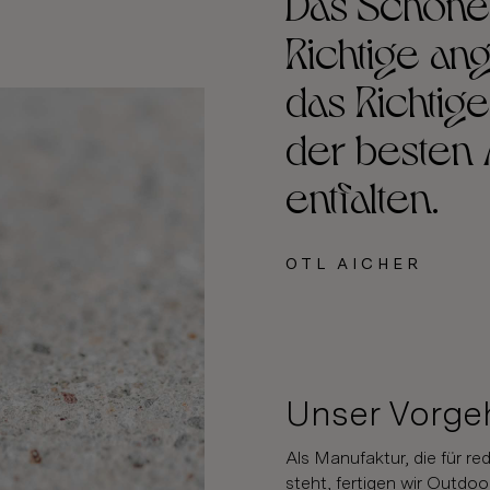
Das Schöne 
Richtige an
das Richtige
der besten 
entfalten.
OTL AICHER
Unser Vorge
Als Manufaktur, die für re
steht, fertigen wir Outdo