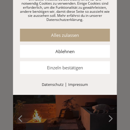
notwendig Cookies zu verwenden. Einige Cookies sind
erforderlich, um die Funktionalität zu gewährleisten,
Betonpool, Birkenfeld
andere benötigen wir, damit diese Seite so aussieht wie
sie aussehen soll. Mehr erfährst du in unserer
Datenschutzerklärung.
Alles zulassen
Betonpool SALAM und Feuercube MAWQID
schaffen eine besondere Atmosphäre im Garten.
Der Pool fügt sich optisch in die
Ablehnen
Terrassengestaltung ein und lädt zum Verweilen,
Baden und Sonnenuntergang-Genießen ein.
Einzeln bestätigen
|
Datenschutz
Impressum